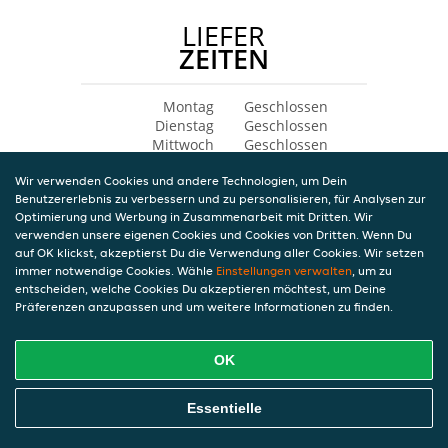
LIEFER
ZEITEN
Montag
Geschlossen
Dienstag
Geschlossen
Mittwoch
Geschlossen
Donnerstag
Geschlossen
Wir verwenden Cookies und andere Technologien, um Dein
Freitag
Geschlossen
Benutzererlebnis zu verbessern und zu personalisieren, für Analysen zur
Samstag
Geschlossen
Optimierung und Werbung in Zusammenarbeit mit Dritten. Wir
Sonntag
Geschlossen
verwenden unsere eigenen Cookies und Cookies von Dritten. Wenn Du
auf OK klickst, akzeptierst Du die Verwendung aller Cookies. Wir setzen
immer notwendige Cookies. Wähle
Einstellungen verwalten
, um zu
entscheiden, welche Cookies Du akzeptieren möchtest, um Deine
Präferenzen anzupassen und um weitere Informationen zu finden.
OK
Essentielle